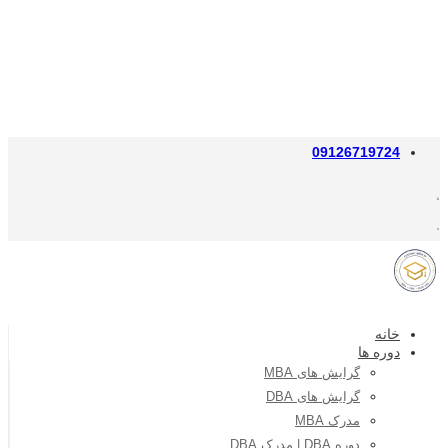
09126719724
خانه
دوره ها
گرایش های MBA
گرایش های DBA
مدرک MBA
دوره DBA | مدرک DBA