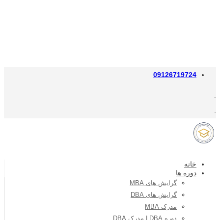
09126719724
خانه
دوره ها
گرایش های MBA
گرایش های DBA
مدرک MBA
دوره DBA | مدرک DBA