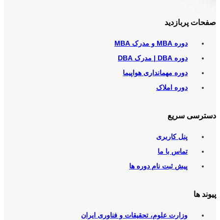
صفحات پربازدید
دوره MBA و مدرک MBA
دوره DBA | مدرک DBA
دوره مهمانداری هواپیما
دوره املاک
دسترسی سریع
پنل کاربری
تماس با ما
پیش ثبت نام دوره ها
پیوند ها
وزارت علوم، تحقیقات و فناوری ایران