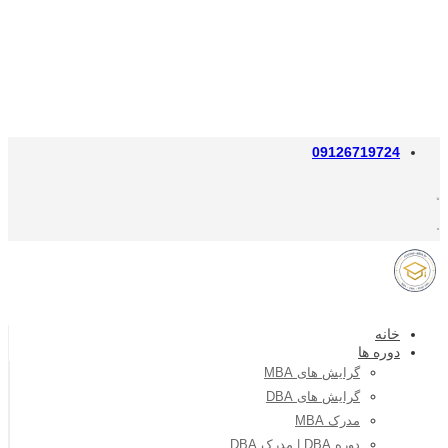
09126719724
خانه
دوره ها
گرایش های MBA
گرایش های DBA
مدرک MBA
دوره DBA | مدرک DBA