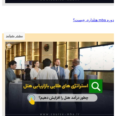
دوره mba هتلداری چیست؟
بیشتر بخوانید