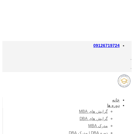
09126719724
خانه
دوره ها
گرایش های MBA
گرایش های DBA
مدرک MBA
دوره DBA | مدرک DBA