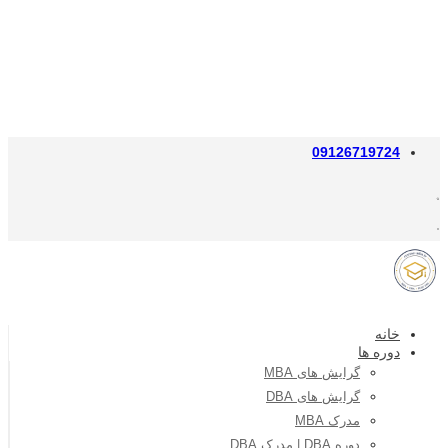
09126719724
خانه
دوره ها
گرایش های MBA
گرایش های DBA
مدرک MBA
دوره DBA | مدرک DBA