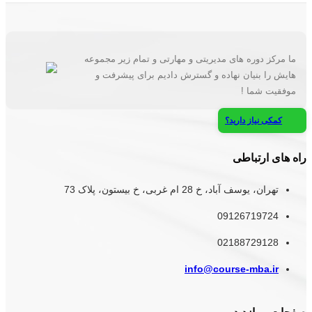
ما مرکز دوره های مدیریتی و مهارتی و تمام زیر مجموعه
هایش را بنیان نهاده و گسترش دادیم برای پیشرفت و
موفقیت شما !
کمکی نیاز دارید؟
راه های ارتباطی
تهران، یوسف آباد، خ 28 ام غربی، خ بیستون، پلاک 73
09126719724
02188729128
info@course-mba.ir