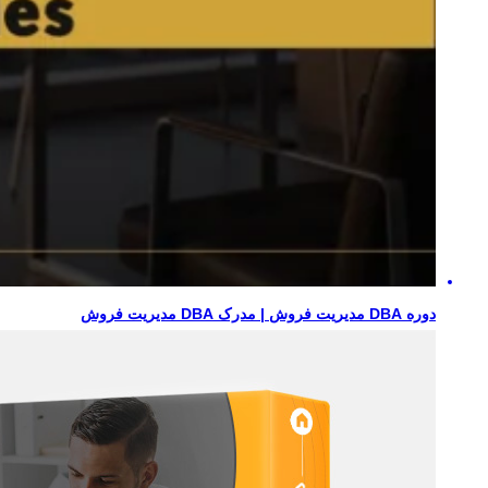
دوره DBA مدیریت فروش | مدرک DBA مدیریت فروش