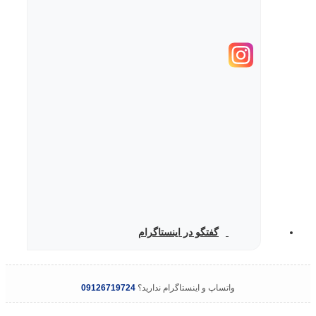
گفتگو در اینستاگرام
واتساپ و اینستاگرام ندارید؟
09126719724