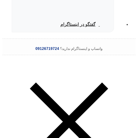
گفتگو در اینستاگرام
واتساپ و اینستاگرام ندارید؟
09126719724