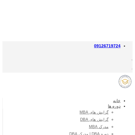
09126719724
خانه
دوره ها
گرایش های MBA
گرایش های DBA
مدرک MBA
دوره DBA | مدرک DBA