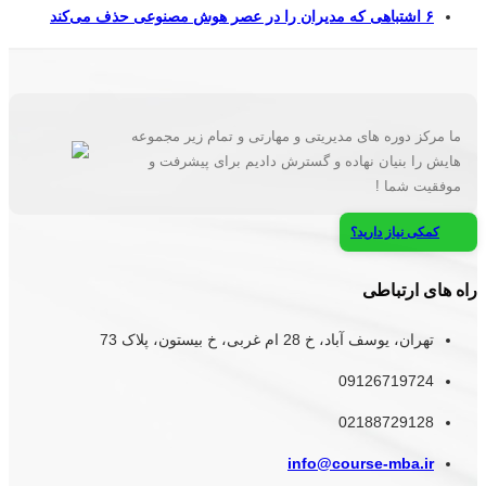
۶ اشتباهی که مدیران را در عصر هوش مصنوعی حذف می‌کند
ما مرکز دوره های مدیریتی و مهارتی و تمام زیر مجموعه
هایش را بنیان نهاده و گسترش دادیم برای پیشرفت و
موفقیت شما !
کمکی نیاز دارید؟
راه های ارتباطی
تهران، یوسف آباد، خ 28 ام غربی، خ بیستون، پلاک 73
09126719724
02188729128
info@course-mba.ir