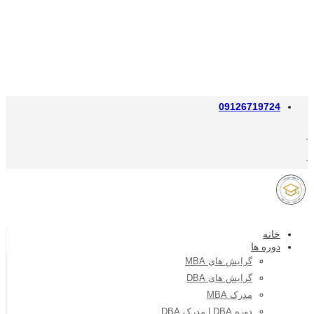
09126719724
خانه
دوره ها
گرایش های MBA
گرایش های DBA
مدرک MBA
دوره DBA | مدرک DBA