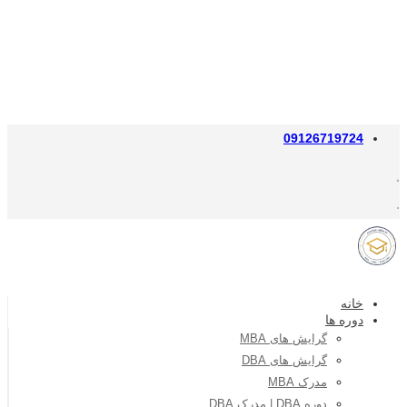
09126719724
خانه
دوره ها
گرایش های MBA
گرایش های DBA
مدرک MBA
دوره DBA | مدرک DBA