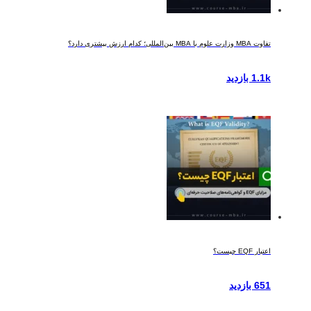
تفاوت MBA وزارت علوم با MBA بین‌المللی؛ کدام ارزش بیشتری دارد؟
1.1k بازدید
اعتبار EQF چیست؟
651 بازدید