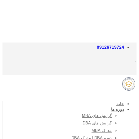
09126719724
خانه
دوره ها
گرایش های MBA
گرایش های DBA
مدرک MBA
دوره DBA | مدرک DBA