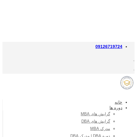
09126719724
خانه
دوره ها
گرایش های MBA
گرایش های DBA
مدرک MBA
دوره DBA | مدرک DBA