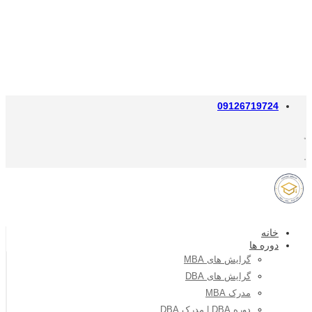
09126719724
خانه
دوره ها
گرایش های MBA
گرایش های DBA
مدرک MBA
دوره DBA | مدرک DBA