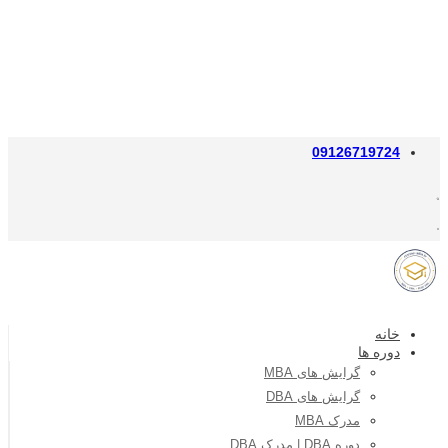
09126719724
خانه
دوره ها
گرایش های MBA
گرایش های DBA
مدرک MBA
دوره DBA | مدرک DBA