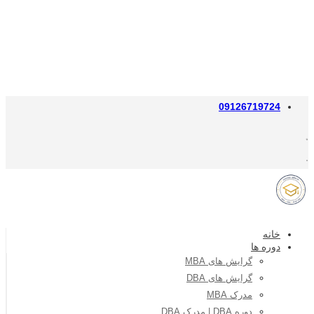
09126719724
خانه
دوره ها
گرایش های MBA
گرایش های DBA
مدرک MBA
دوره DBA | مدرک DBA