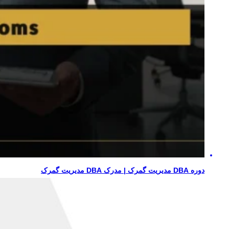
دوره DBA مدیریت گمرک | مدرک DBA مدیریت گمرک