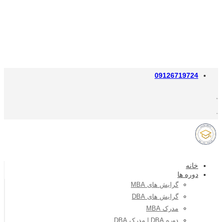
09126719724
خانه
دوره ها
گرایش های MBA
گرایش های DBA
مدرک MBA
دوره DBA | مدرک DBA