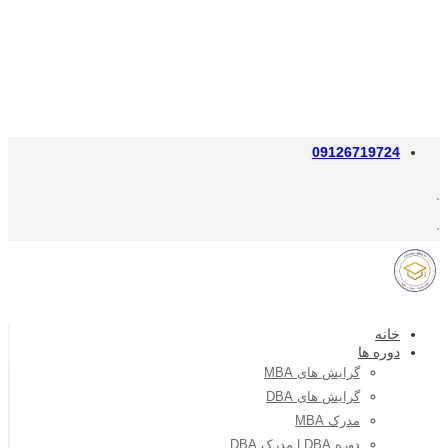
09126719724
خانه
دوره ها
گرایش های MBA
گرایش های DBA
مدرک MBA
دوره DBA | مدرک DBA