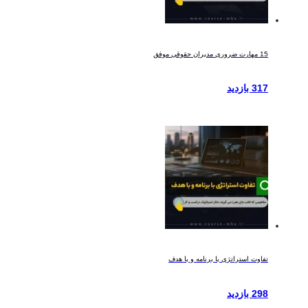
15 مهارت ضروری مدیران حقوقی موفق
317 بازدید
تفاوت استراتژی با برنامه و با هدف
298 بازدید