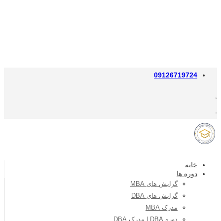
09126719724
خانه
دوره ها
گرایش های MBA
گرایش های DBA
مدرک MBA
دوره DBA | مدرک DBA