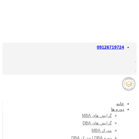
09126719724
خانه
دوره ها
گرایش های MBA
گرایش های DBA
مدرک MBA
دوره DBA | مدرک DBA