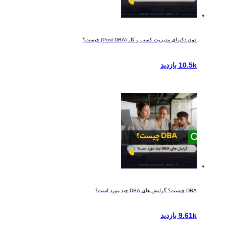
فوق دکترای مدیریت کسب و کار (Post DBA) چیست؟
10.5k بازدید
DBA چیست؟ گرایش های DBA چند مورد است؟
9.61k بازدید