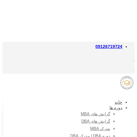
09126719724
خانه
دوره ها
گرایش های MBA
گرایش های DBA
مدرک MBA
دوره DBA | مدرک DBA