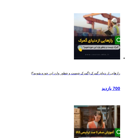
رازهایی از دنیای گمرک (گمرک چیست و چطور وارد این حوزه شویم؟)
700 بازدید