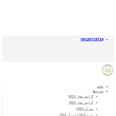
09126719724
خانه
دوره ها
گرایش های MBA
گرایش های DBA
مدرک MBA
دوره DBA | مدرک DBA