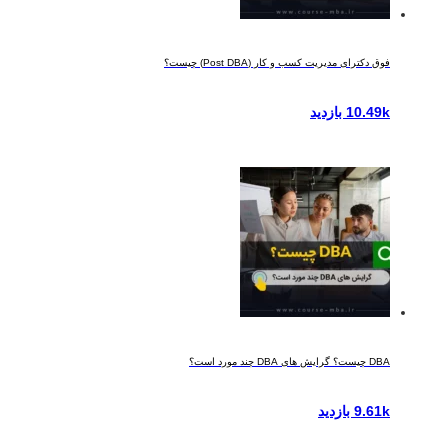
فوق دکترای مدیریت کسب و کار (Post DBA) چیست؟
10.49k بازدید
DBA چیست؟ گرایش های DBA چند مورد است؟
9.61k بازدید