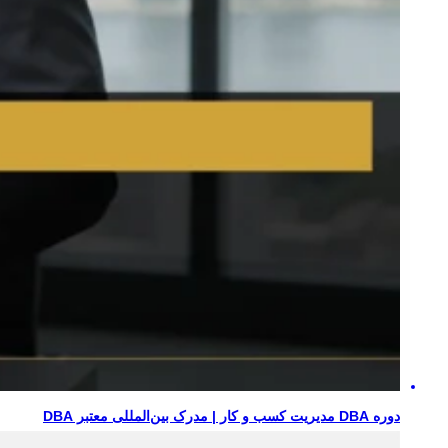
دوره DBA مدیریت کسب و کار | مدرک بین‌المللی معتبر DBA