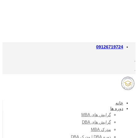
09126719724
خانه
دوره ها
گرایش های MBA
گرایش های DBA
مدرک MBA
دوره DBA | مدرک DBA