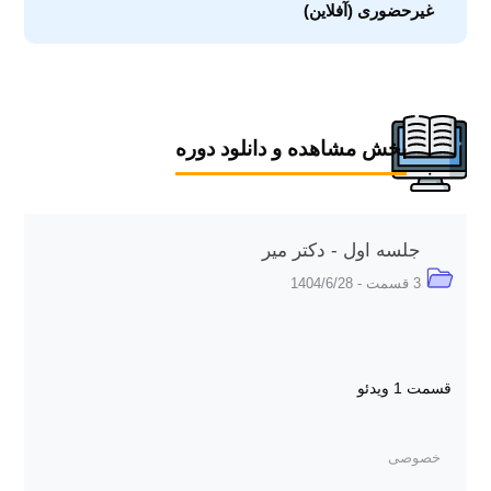
غیرحضوری (آفلاین)
بخش مشاهده و دانلود دوره
جلسه اول - دکتر میر
3 قسمت - 1404/6/28
قسمت 1
ویدئو
خصوصی