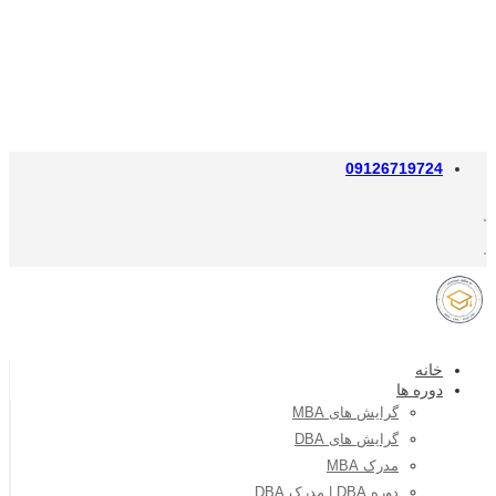
09126719724
خانه
دوره ها
گرایش های MBA
گرایش های DBA
مدرک MBA
دوره DBA | مدرک DBA