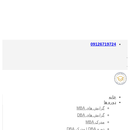
09126719724
خانه
دوره ها
گرایش های MBA
گرایش های DBA
مدرک MBA
دوره DBA | مدرک DBA