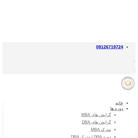
09126719724
خانه
دوره ها
گرایش های MBA
گرایش های DBA
مدرک MBA
دوره DBA | مدرک DBA