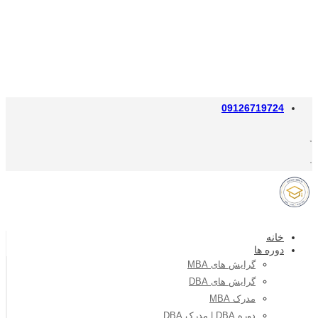
09126719724
خانه
دوره ها
گرایش های MBA
گرایش های DBA
مدرک MBA
دوره DBA | مدرک DBA