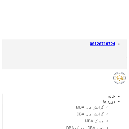
09126719724
خانه
دوره ها
گرایش های MBA
گرایش های DBA
مدرک MBA
دوره DBA | مدرک DBA