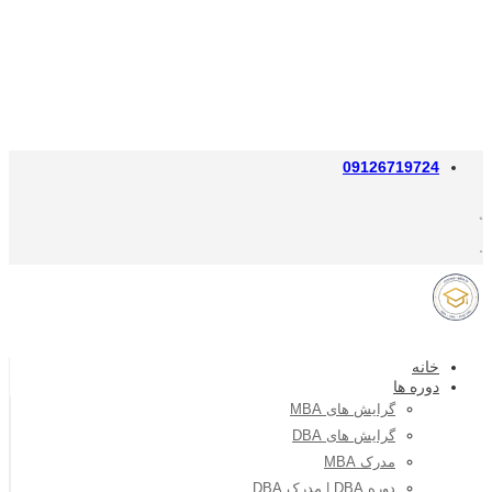
09126719724
خانه
دوره ها
گرایش های MBA
گرایش های DBA
مدرک MBA
دوره DBA | مدرک DBA