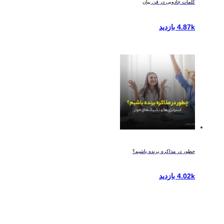
کلمات جادویی در فن بیان
4.87k بازدید
چطور در مذاکره برنده باشیم؟
4.02k بازدید