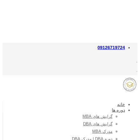
09126719724
خانه
دوره ها
گرایش های MBA
گرایش های DBA
مدرک MBA
دوره DBA | مدرک DBA