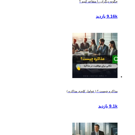
چگونه دیگران را متقاعد کنیم ؟
9.16k بازدید
مذاکره چیست ؟ ( عوامل کلیدی مذاکره )
9.1k بازدید