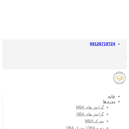
09126719724
خانه
دوره ها
گرایش های MBA
گرایش های DBA
مدرک MBA
دوره DBA | مدرک DBA