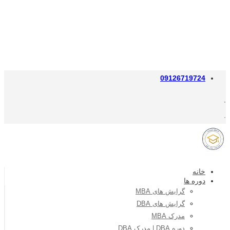
09126719724
خانه
دوره ها
گرایش های MBA
گرایش های DBA
مدرک MBA
دوره DBA | مدرک DBA