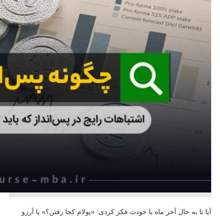
آیا تا به حال آخر ماه با خودت فکر کردی: «پولام کجا رفتن؟» یا آرزو