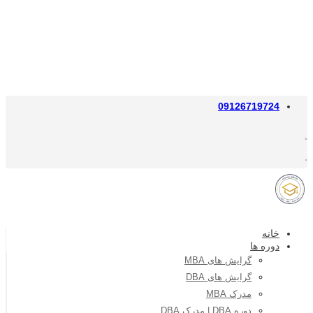
09126719724
خانه
دوره ها
گرایش های MBA
گرایش های DBA
مدرک MBA
دوره DBA | مدرک DBA