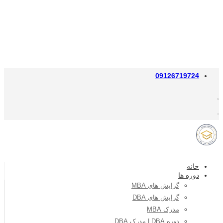
09126719724
خانه
دوره ها
گرایش های MBA
گرایش های DBA
مدرک MBA
دوره DBA | مدرک DBA