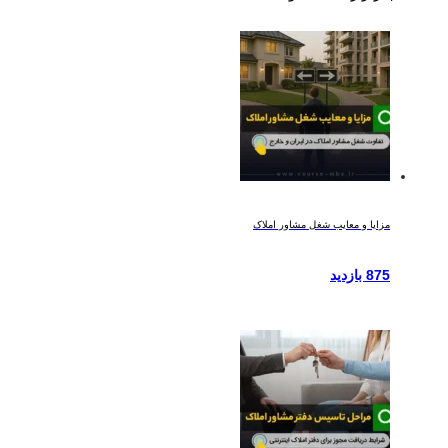
مزایا و معایب شغل مشاور املاک
875 بازدید