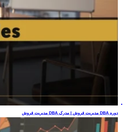
دوره DBA مدیریت فروش | مدرک DBA مدیریت فروش