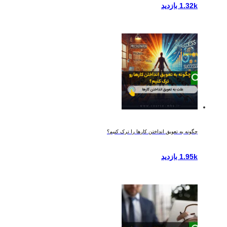
1.32k بازدید
چگونه به تعویق انداختن کارها را ترک کنیم؟
1.95k بازدید