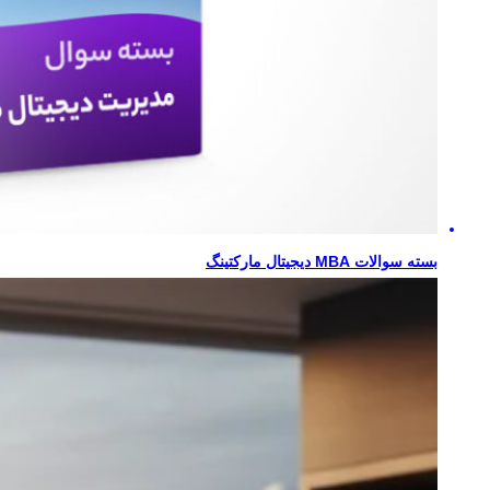
بسته سوالات MBA دیجیتال مارکتینگ