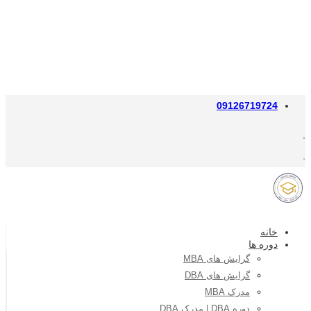
09126719724
خانه
دوره ها
گرایش های MBA
گرایش های DBA
مدرک MBA
دوره DBA | مدرک DBA