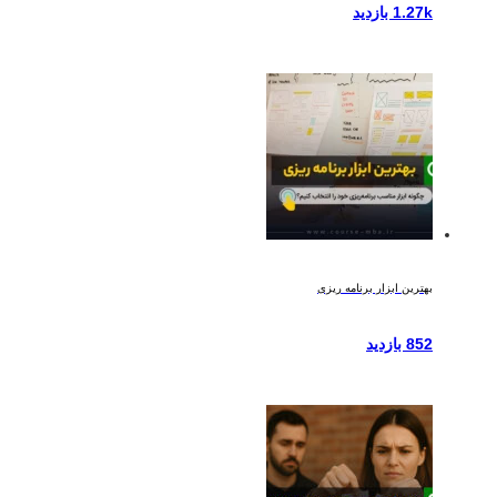
1.27k بازدید
بهترین ابزار برنامه ریزی
852 بازدید