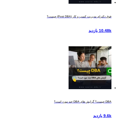
فوق دکترای مدیریت کسب و کار (Post DBA) چیست؟
10.48k بازدید
DBA چیست؟ گرایش های DBA چند مورد است؟
9.6k بازدید