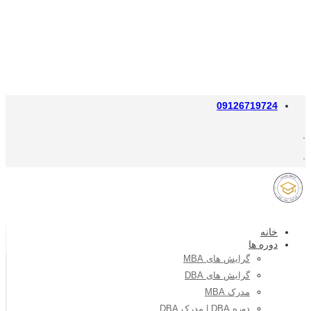
09126719724
خانه
دوره ها
گرایش های MBA
گرایش های DBA
مدرک MBA
دوره DBA | مدرک DBA