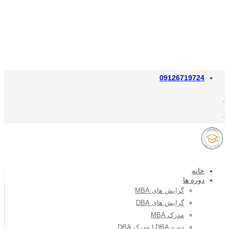
09126719724
خانه
دوره ها
گرایش های MBA
گرایش های DBA
مدرک MBA
دوره DBA | مدرک DBA