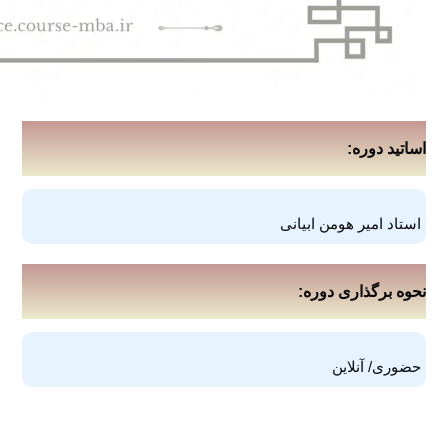
اساتید دوره:
استاد امیر هومن ابیانی
نحوه برگذاری دوره:
حضوری/ آنلاین