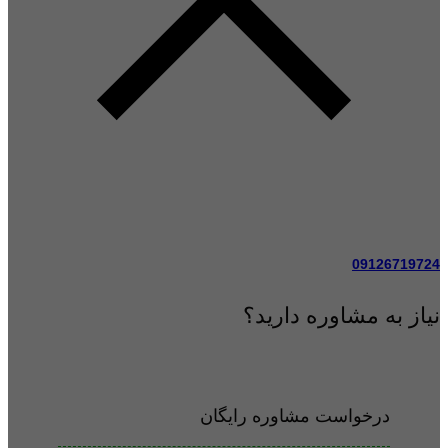
09126719724
نیاز به مشاوره دارید؟
درخواست مشاوره رایگان