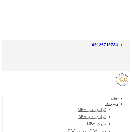
09126719724
خانه
دوره ها
گرایش های MBA
گرایش های DBA
مدرک MBA
دوره DBA | مدرک DBA