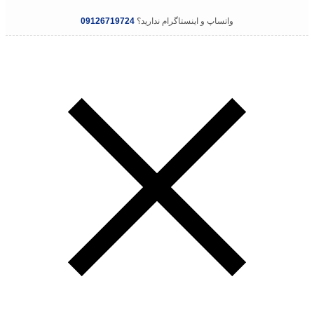
واتساپ و اینستاگرام ندارید؟
09126719724