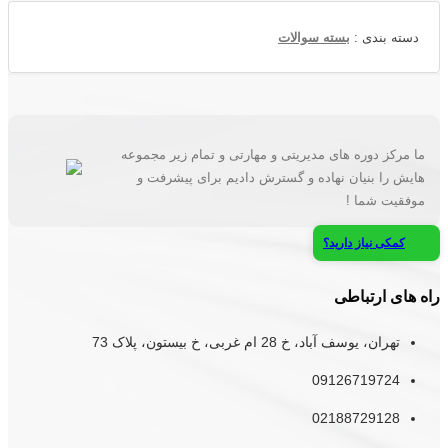
دسته بندی :
بسته سوالات
ما مرکز دوره های مدیریتی و مهارتی و تمام زیر مجموعه
هایش را بنیان نهاده و گسترش دادیم برای پیشرفت و
موفقیت شما !
کمکی نیاز دارید؟
راه های ارتباطی
تهران، یوسف آباد، خ 28 ام غربی، خ بیستون، پلاک 73
09126719724
02188729128