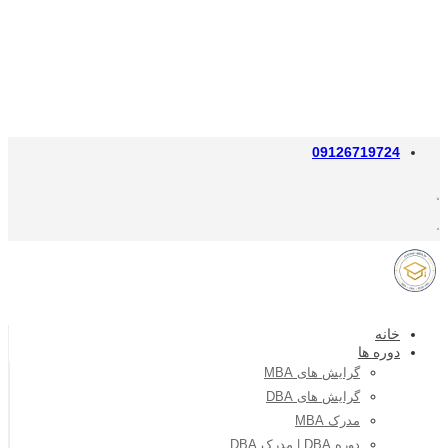
09126719724
خانه
دوره ها
گرایش های MBA
گرایش های DBA
مدرک MBA
دوره DBA | مدرک DBA