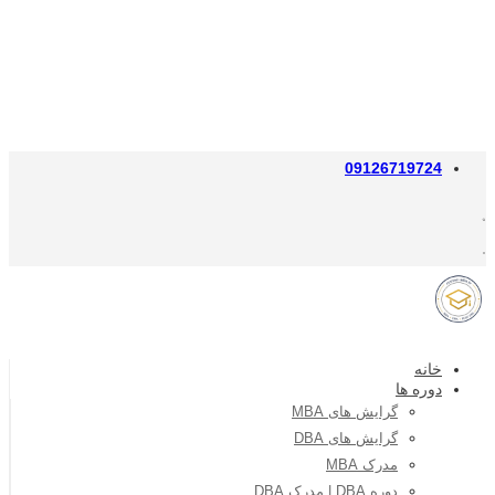
09126719724
خانه
دوره ها
گرایش های MBA
گرایش های DBA
مدرک MBA
دوره DBA | مدرک DBA