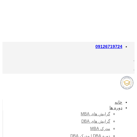
09126719724
خانه
دوره ها
گرایش های MBA
گرایش های DBA
مدرک MBA
دوره DBA | مدرک DBA