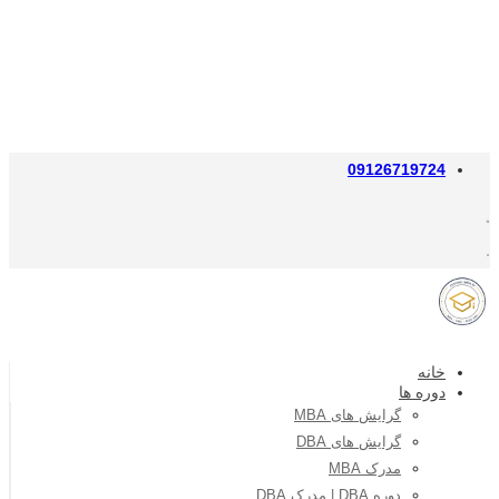
09126719724
خانه
دوره ها
گرایش های MBA
گرایش های DBA
مدرک MBA
دوره DBA | مدرک DBA