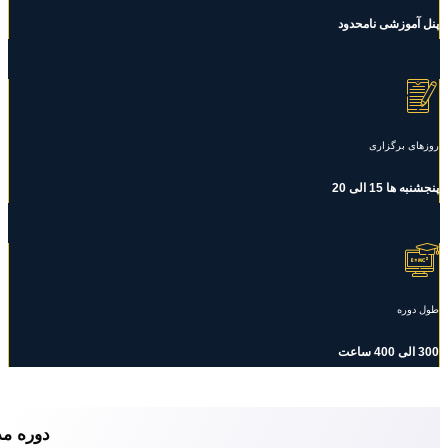
پنل آموزشی نامحدود
روزهای برگزاری
پنجشنبه ها 15 الی 20
طول دوره
300 الی 400 ساعت
دوره م