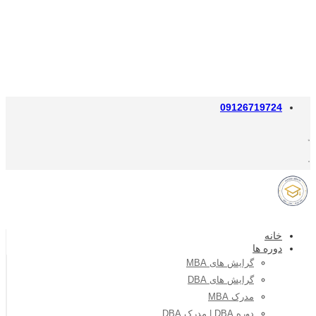
09126719724
خانه
دوره ها
گرایش های MBA
گرایش های DBA
مدرک MBA
دوره DBA | مدرک DBA