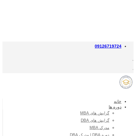
09126719724
خانه
دوره ها
گرایش های MBA
گرایش های DBA
مدرک MBA
دوره DBA | مدرک DBA