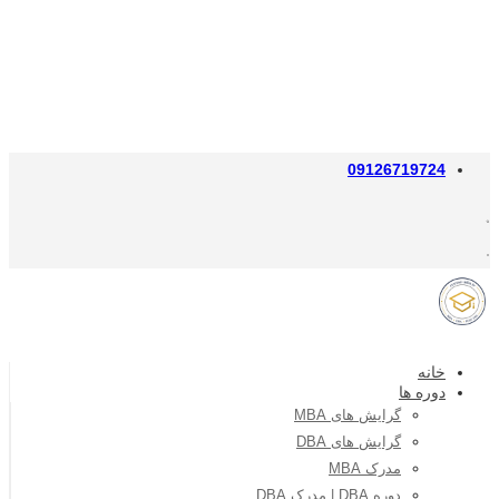
09126719724
خانه
دوره ها
گرایش های MBA
گرایش های DBA
مدرک MBA
دوره DBA | مدرک DBA