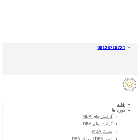
09126719724
خانه
دوره ها
گرایش های MBA
گرایش های DBA
مدرک MBA
دوره DBA | مدرک DBA