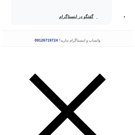
گفتگو در اینستاگرام
واتساپ و اینستاگرام ندارید؟
09126719724