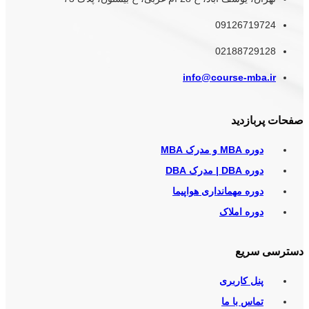
09126719724
02188729128
info@course-mba.ir
صفحات پربازدید
دوره MBA و مدرک MBA
دوره DBA | مدرک DBA
دوره مهمانداری هواپیما
دوره املاک
دسترسی سریع
پنل کاربری
تماس با ما