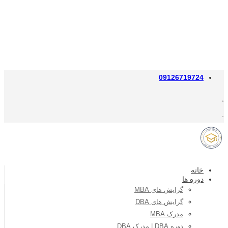
09126719724
خانه
دوره ها
گرایش های MBA
گرایش های DBA
مدرک MBA
دوره DBA | مدرک DBA