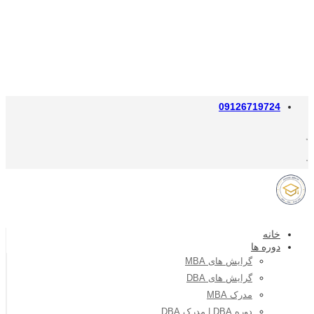
09126719724
خانه
دوره ها
گرایش های MBA
گرایش های DBA
مدرک MBA
دوره DBA | مدرک DBA