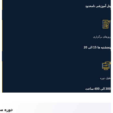
پنل آموزشی نامحدود
روزهای برگزاری
پنجشنبه ها 15 الی 20
طول دوره
300 الی 400 ساعت
دوره م