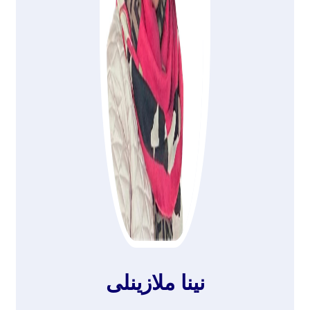
نینا ملازینلی