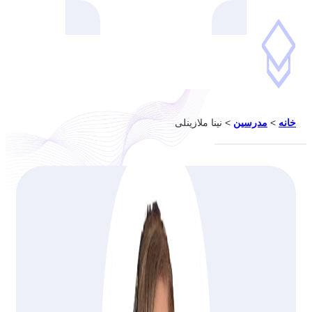
خانه
>
مدرسین
>
نینا ملازینلی